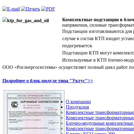
Комплектные подстанции в бло
напряжения, силовые трансформат
Подстанции изготавливаются для 
случае в состав КТП входит устан
подогревается.
Подстанции КТП могут комплекто
Используемые в КТП блочно-моду
ООО «Росэнергосистемы» осуществляет полный цикл работ по п
Подробнее о блок-модуле типа "Уктус">>
О компании
Продукция
Комплектные трансформаторные 
Комплектные трансформаторные 
Блочно-модульные комплектные 
Комплектные трансформаторные
Камеры КСО серии 200