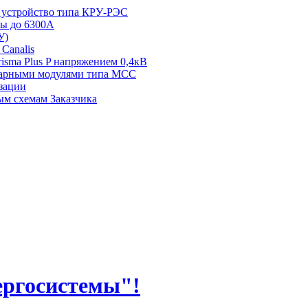
 устройство типа КРУ-РЭС
ты до 6300А
У)
Canalis
isma Plus P напряжением 0,4кВ
арными модулями типа МСС
зации
м схемам Заказчика
ергосистемы"!