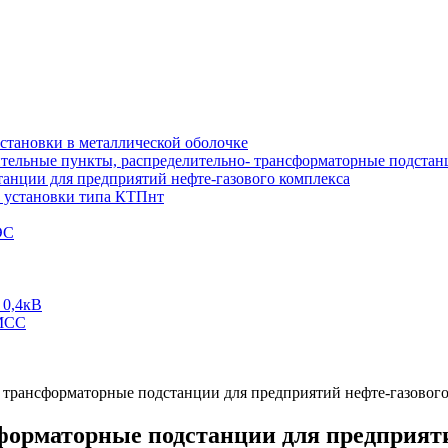
тановки в металлической оболочке
тельные пункты, распределительно- трансформаторные подстан
анции для предприятий нефте-газового комплекса
 установки типа КТПнт
ЭС
 0,4кВ
 МСС
трансформаторные подстанции для предприятий нефте-газового
орматорные подстанции для предприяти