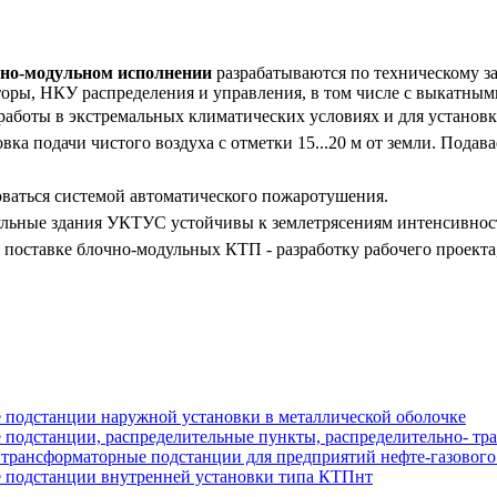
чно-модульном исполнении
разрабатываются по техническому за
оры, НКУ распределения и управления, в том числе с выкатным
работы в экстремальных климатических условиях и для установк
овка подачи чистого воздуха с отметки 15...20 м от земли. Пода
ваться системой автоматического пожаротушения.
льные здания УКТУС устойчивы к землетрясениям интенсивност
оставке блочно-модульных КТП - разработку рабочего проекта,
подстанции наружной установки в металлической оболочке
подстанции, распределительные пункты, распределительно- тр
трансформаторные подстанции для предприятий нефте-газового
 подстанции внутренней установки типа КТПнт