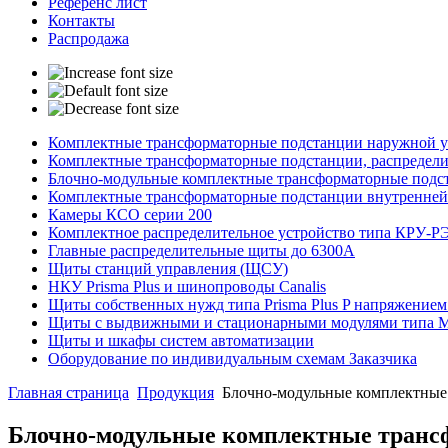
Референс лист
Контакты
Распродажа
Комплектные трансформаторные подстанции наружной ус
Комплектные трансформаторные подстанции, распредели
Блочно-модульные комплектные трансформаторные подст
Комплектные трансформаторные подстанции внутренней
Камеры КСО серии 200
Комплектное распределительное устройство типа КРУ-Р
Главные распределительные щиты до 6300А
Щиты станций управления (ЩСУ)
НКУ Prisma Plus и шинопроводы Canalis
Щиты собственных нужд типа Prisma Plus P напряжением
Щиты с выдвижными и стационарными модулями типа
Щиты и шкафы систем автоматизации
Оборудование по индивидуальным схемам Заказчика
Главная страница
Продукция
Блочно-модульные комплектные 
Блочно-модульные комплектные трансф