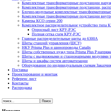
Комплектные трансформаторные подстанции наружн
Комплектные трансформаторные подстанции, распр
Блочно-модульные комплектные трансформаторные 
Комплектные трансформаторные подстанции внутр
Камеры КСО серии 200
Комплектное распределительное устройство типа 
Опросный лист КРУ-РЭС
Полная сетка схем КРУ-РЭС
Главные распределительные щиты до 6300А
Щиты станций управления (ЩСУ)
НКУ Prisma Plus и шинопроводы Canalis
Щиты собственных нужд типа Prisma Plus P напряж
Щиты с выдвижными и стационарными модулями 
Щиты и шкафы систем автоматизации
Оборудование по индивидуальным схемам Заказчи
Поставка
Проектирование и монтаж
Референс лист
Контакты
Распродажа
Новости