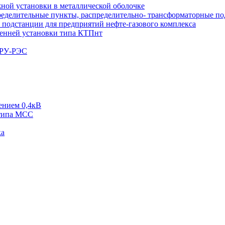
ой установки в металлической оболочке
еделительные пункты, распределительно- трансформаторные по
подстанции для предприятий нефте-газового комплекса
енней установки типа КТПнт
КРУ-РЭС
ением 0,4кВ
типа МСС
ка