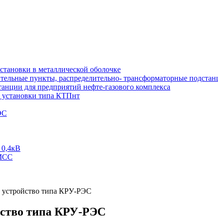
тановки в металлической оболочке
тельные пункты, распределительно- трансформаторные подстан
анции для предприятий нефте-газового комплекса
 установки типа КТПнт
ЭС
 0,4кВ
 МСС
 устройство типа КРУ-РЭС
йство типа КРУ-РЭС